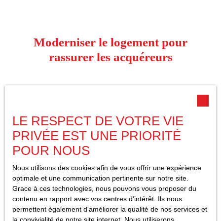
Moderniser le logement pour
rassurer les acquéreurs
Au-delà de l’aspect esthétique, certains travaux permettent également de
renforcer la confiance des acheteurs. Un système électrique vieillissant,
une mauvaise ventilation ou des équipements peu fonctionnels peuvent
LE RESPECT DE VOTRE VIE
freiner une vente, même si le logement possède de belles qualités. Les
acquéreurs recherchent désormais des biens prêts à vivre, nécessitant
PRIVÉE EST UNE PRIORITÉ
peu d’interventions après l’achat.
POUR NOUS
Améliorer l’éclairage naturel, optimiser les espaces de rangement ou
Nous utilisons des cookies afin de vous offrir une expérience
installer des équipements plus récents contribue fortement à moderniser
optimale et une communication pertinente sur notre site.
un logement. Même des changements modestes, comme remplacer des
Grace à ces technologies, nous pouvons vous proposer du
interrupteurs anciens ou améliorer l’éclairage extérieur, donnent une
contenu en rapport avec vos centres d'intérêt. Ils nous
impression plus qualitative. Ces améliorations créent un sentiment de
permettent également d'améliorer la qualité de nos services et
sécurité et réduisent les inquiétudes liées aux futurs coûts de rénovation.
la convivialité de notre site internet. Nous utiliserons