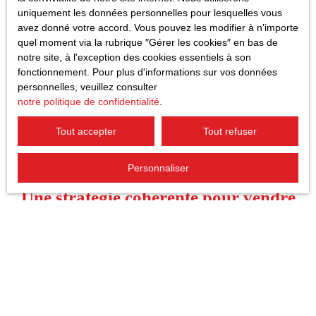
uniquement les données personnelles pour lesquelles vous
Dans une région où le marché immobilier continue de se structurer, les
avez donné votre accord. Vous pouvez les modifier à n'importe
biens bien entretenus se démarquent beaucoup plus rapidement. Une
quel moment via la rubrique ″Gérer les cookies″ en bas de
agence immobilière aux Comores
constate régulièrement que les
notre site, à l'exception des cookies essentiels à son
logements modernisés suscitent davantage de visites et se vendent dans
fonctionnement. Pour plus d'informations sur vos données
de meilleures conditions. Les acquéreurs souhaitent aujourd’hui investir
personnelles, veuillez consulter
dans des biens confortables, fonctionnels et immédiatement habitables.
notre politique de confidentialité
.
Les notions de
travaux de rénovation
et d’
optimisation du bien
immobilier
deviennent donc essentielles avant une commercialisation.
Tout accepter
Tout refuser
Personnaliser
Une stratégie cohérente pour vendre
plus rapidement aux Comores
Tous les travaux ne sont pas forcément rentables avant une vente.
L’objectif n’est pas de transformer entièrement un logement, mais de
concentrer les investissements sur les éléments qui auront le plus
d’impact auprès des acheteurs. Une rénovation trop importante peut