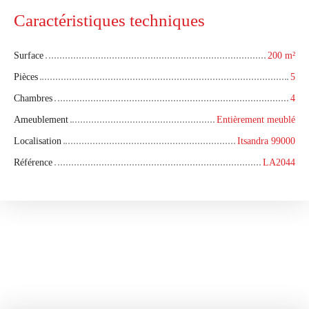
Caractéristiques techniques
Surface
200
m²
Pièces
5
Chambres
4
Ameublement
Entièrement meublé
Localisation
Itsandra 99000
Référence
LA2044