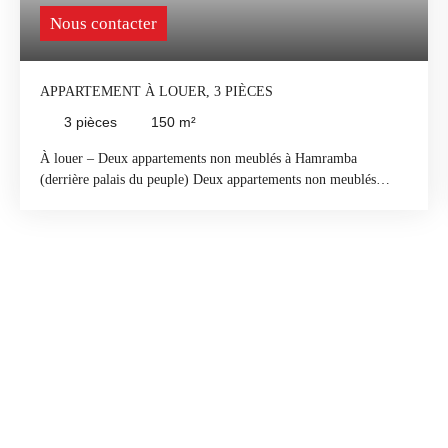
Nous contacter
APPARTEMENT À LOUER, 3 PIÈCES
3
pièces
150
m²
À louer – Deux appartements non meublés à Hamramba
(derrière palais du peuple) Deux appartements non meublés
disponibles à Hamramba, dans un quartier calme et accessible.
Chaque appartement comprend : 1 salon2 chambres1 toilette1
couloir1 cuisine1 balconConvient parfaitement pour un bureau
ou du commerce.