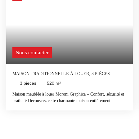
Nous contacter
MAISON TRADITIONNELLE À LOUER, 3 PIÈCES
3
pièces
520
m²
Maison meublée à louer Moroni Graphica – Confort, sécurité et
praticité Découvrez cette charmante maison entièrement
meublée, idéale pour un cadre de vie confortable et paisible.
Entièrement clôturée, elle offre sécurité, intimité et
fonctionnalité. Elle se compose d'un spacieux salon ouvert sur
une élégante salle à manger, d'une cuisine aménagée avec un
cellier attenant, de deux chambres confortables, d'une salle de