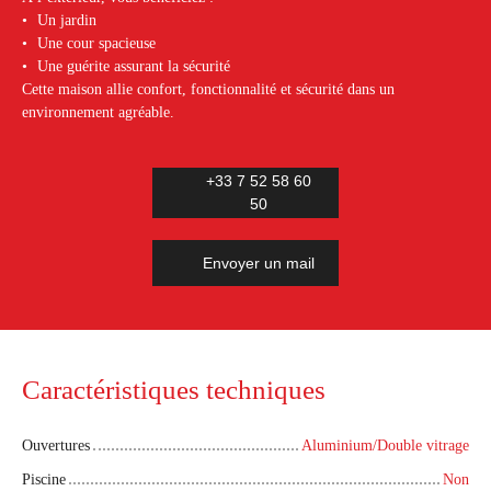
Un jardin
Une cour spacieuse
Une guérite assurant la sécurité
Cette maison allie confort, fonctionnalité et sécurité dans un
environnement agréable.
+33 7 52 58 60
50
Envoyer un mail
Caractéristiques techniques
Ouvertures
Aluminium/Double vitrage
Piscine
Non