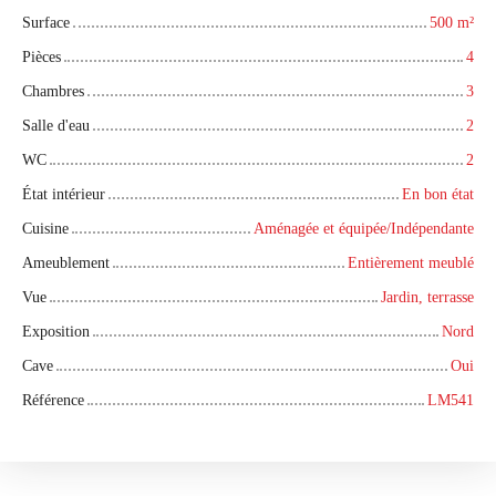
Surface
500
m²
Pièces
4
Chambres
3
Salle d'eau
2
WC
2
État intérieur
En bon état
Cuisine
Aménagée et équipée/Indépendante
Ameublement
Entièrement meublé
Vue
Jardin, terrasse
Exposition
Nord
Cave
Oui
Référence
LM541