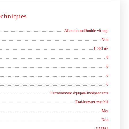
techniques
Aluminium/Double vitrage
Non
1 000
m²
8
6
6
6
Partiellement équipée/Indépendante
Entièrement meublé
Mer
Non
LM561