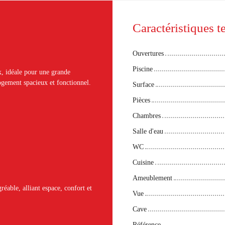
Caractéristiques 
Ouvertures
Piscine
, idéale pour une grande
ogement spacieux et fonctionnel.
Surface
Pièces
Chambres
Salle d'eau
WC
Cuisine
Ameublement
réable, alliant espace, confort et
Vue
Cave
Référence