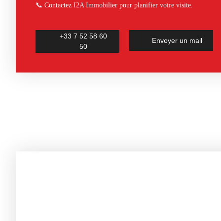
📞 Contactez I2A Immobilier pour planifier votre visite.
+33 7 52 58 60
Envoyer un mail
50