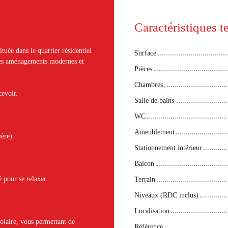
Caractéristiques 
ituée dans le quartier résidentiel
Surface
 des aménagements modernes et
Pièces
Chambres
cevoir.
Salle de bains
WC
Ameublement
ière).
Stationnement intérieur
Balcon
 pour se relaxer.
Terrain
Niveaux (RDC inclus)
Localisation
solaire, vous permettant de
Référence