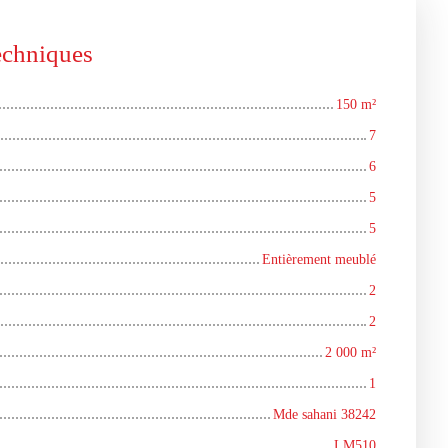
techniques
150
m²
7
6
5
5
Entièrement meublé
2
2
2 000
m²
1
Mde sahani 38242
LM510