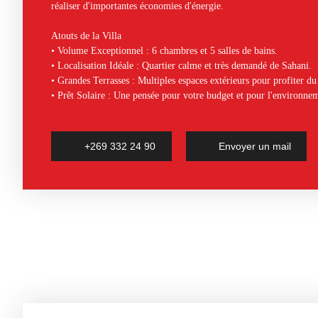
réaliser d'importantes économies d'énergie.
Atouts de la Villa
• Volume Exceptionnel : 6 chambres et 5 salles de bains.
• Localisation Idéale : Quartier calme et très demandé de Sahani.
• Grandes Terrasses : Multiples espaces extérieurs pour profiter du
• Prêt Solaire : Une pensée pour votre budget et pour l'environne
+269 332 24 90
Envoyer un mail